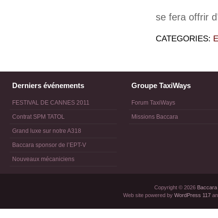
se fera offrir
CATEGORIES:
Derniers événements
Groupe TaxiWays
FESTIVAL DE CANNES 2011
Forum TaxiWays
Contrat SPM TATOL
Missions Baccara
Grand luxe sur notre A318
Baccara sponsor de l’EPT-V
Nouveaux mécaniciens
Copyright © 2026
Baccara
Web site powered by
WordPress 117
an