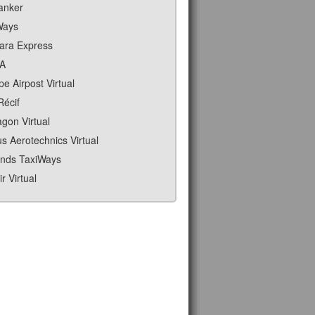
Tanker
Ways
ara Express
A
e Airpost Virtual
Récif
agon Virtual
us Aerotechnics Virtual
nds TaxiWays
r Virtual