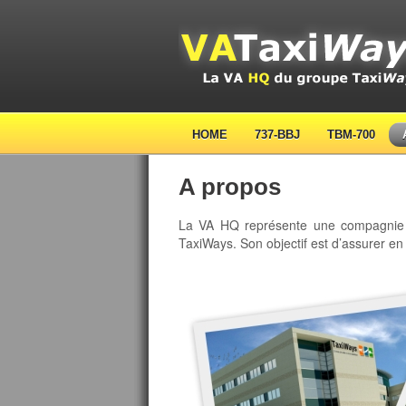
HOME
737-BBJ
TBM-700
A propos
La VA HQ représente une compagnie aé
TaxiWays. Son objectif est d’assurer en