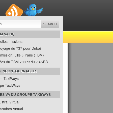
M VA HQ
elles missions
oyage du 737 pour Dubaï
mission, Lille > Paris (TBM)
vées du TBM 700 et du 737-BBJ
S INCONTOURNABLES
m TaxiWays
pe TaxiWays
ES VA DU GROUPE TAXIWAYS
ustral Virtual
araïbes Virtual