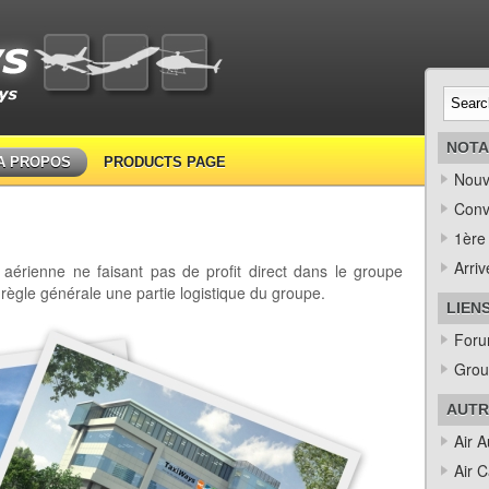
NOTA
A PROPOS
PRODUCTS PAGE
Nouv
Conv
1ère 
Arri
rienne ne faisant pas de profit direct dans le groupe
 règle générale une partie logistique du groupe.
LIEN
Foru
Grou
AUTR
Air A
Air C