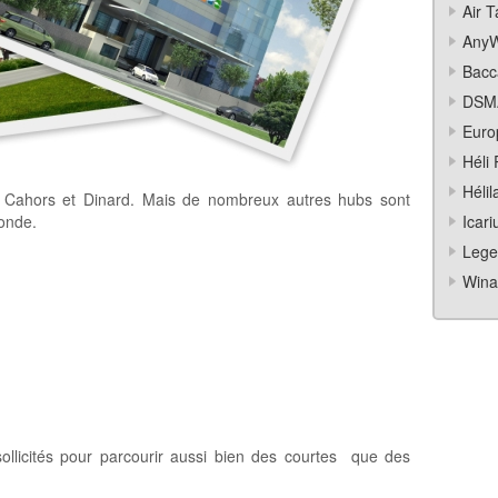
Air 
Any
Bacc
DSM
Europ
Héli 
Hélil
 Cahors et Dinard. Mais de nombreux autres hubs sont
monde.
Icari
Lege
Winai
sollicités pour parcourir aussi bien des courtes que des